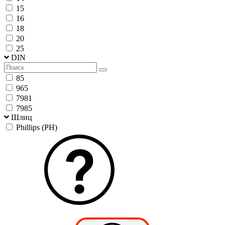
15
16
18
20
25
DIN
85
965
7981
7985
Шлиц
Phillips (PH)