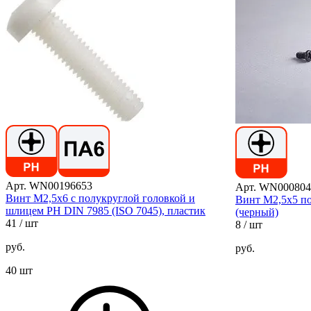
Арт. WN00196653
Арт. WN000804
Винт М2,5х6 с полукруглой головкой и
Винт М2,5х5 по
шлицем PH DIN 7985 (ISO 7045), пластик
(черный)
41
/ шт
8
/ шт
руб.
руб.
40 шт