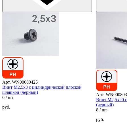
Арт. WN00080425
Винт М2,5х3 с цилиндрической плоской
шляпкой (черный)
Арт. WN000803
6
/ шт
Винт М2,5х20 п
(черный)
руб.
8
/ шт
руб.