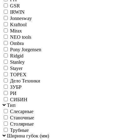
GSR
IRWIN
Jonnesway
Kraftool
Mirax
NEO tools
Ombra
Pony Jorgensen
Ridgid
Stanley
Stayer
TOPEX
Дело Техники
ЗУБР
РИ
СИБИН
Тип
Слесарные
Станочные
Столярные
Трубные
Ширина губок (мм)