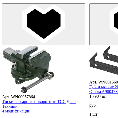
Арт. WN001560
Губки мягкие 2
Ombra A90047S
1 790
/ шт
Арт. WN00057864
Тиски слесарные поворотные ТСС Дело
руб.
Техники
4 модификации
1 шт