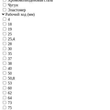
Хромомолибденовая сталь
Чугун
Эластомер
Рабочий ход (мм)
4
18
19
25
25,4
28
30
35
37
38
40
50
50,8
53
60
62
64
73
75