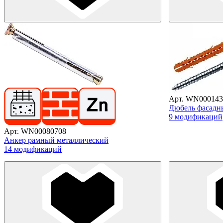
Арт. WN000143
Дюбель фасад
9 модификаций
Арт. WN00080708
Анкер рамный металлический
14 модификаций