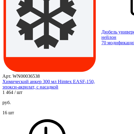
Дюбель универ
нейлон
70 модификаци
Арт. WN00036538
Химический анкер 300 мл Himtex EASF-150,
эпокси-акрилат, с насадкой
1 464
/ шт
руб.
16 шт