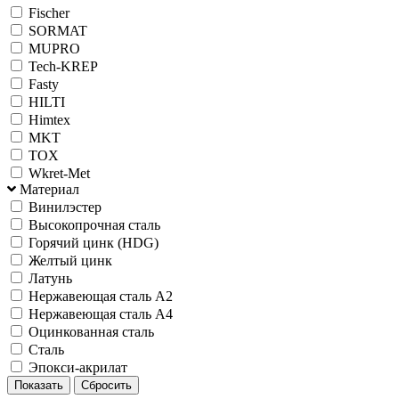
Fischer
SORMAT
MUPRO
Tech-KREP
Fasty
HILTI
Himtex
MKT
TOX
Wkret-Met
Материал
Винилэстер
Высокопрочная сталь
Горячий цинк (HDG)
Желтый цинк
Латунь
Нержавеющая сталь А2
Нержавеющая сталь А4
Оцинкованная сталь
Сталь
Эпокси-акрилат