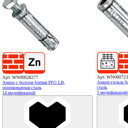
Арт. WN000723
Арт. WN00028277
Анкер-гильза S
Анкер с болтом Sormat PFG LB,
сталь
оцинкованная сталь
5 модификаций
14 модификаций