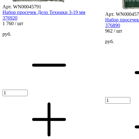
Арт. WN00045791
Набор просечек Дело Техники 3-19 мм
Арт. WN000457
376920
Набор просечек
1 760
/ шт
376890
962
/ шт
руб.
руб.