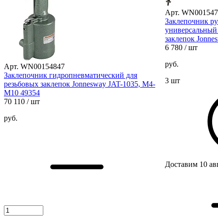
Арт. WN001547
Заклепочник р
универсальный
заклепок Jonne
6 780
/ шт
руб.
Арт. WN00154847
Заклепочник гидропневматический для
3 шт
резьбовых заклепок Jonnesway JAT-1035, М4-
М10 49354
70 110
/ шт
руб.
Доставим 10 ав