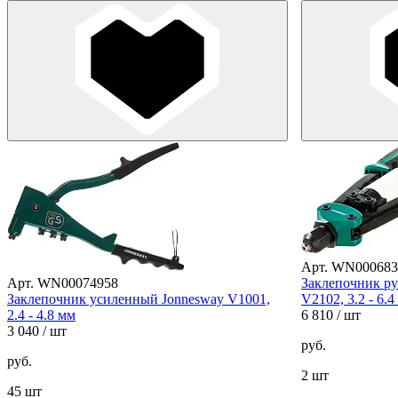
Арт. WN000683
Арт. WN00074958
Заклепочник р
Заклепочник усиленный Jonnesway V1001,
V2102, 3.2 - 6.4
2.4 - 4.8 мм
6 810
/ шт
3 040
/ шт
руб.
руб.
2 шт
45 шт