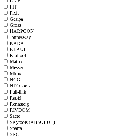
Fasty
FIT
Fixit
Gesipa
Gross
HARPOON
Jonnesway
KARAT
KLAUE
Kraftool
Matrix
Messer
Mirax
NCG
NEO tools
Pull-link
Rapid
Rennsteig
RIVDOM
Sacto
SKytools (ABSOLUT)
Sparta
SRC