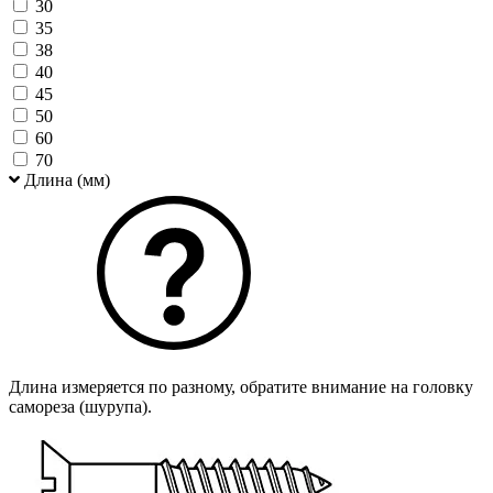
30
35
38
40
45
50
60
70
Длина (мм)
Длина измеряется по разному, обратите внимание на головку
самореза (шурупа).