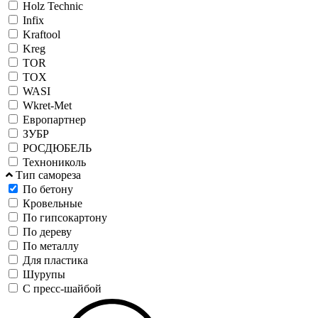
Holz Technic
Infix
Kraftool
Kreg
TOR
TOX
WASI
Wkret-Met
Европартнер
ЗУБР
РОСДЮБЕЛЬ
Технониколь
Тип самореза
По бетону
Кровельные
По гипсокартону
По дереву
По металлу
Для пластика
Шурупы
С пресс-шайбой