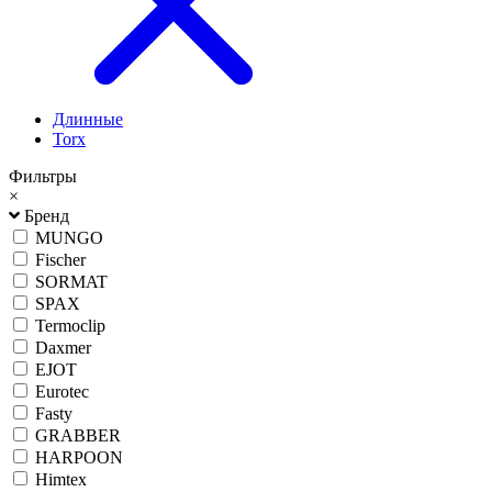
Длинные
Torx
Фильтры
×
Бренд
MUNGO
Fischer
SORMAT
SPAX
Termoclip
Daxmer
EJOT
Eurotec
Fasty
GRABBER
HARPOON
Himtex