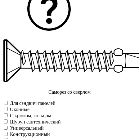
Саморез со сверлом
Для сэндвич-панелей
Оконные
С крюком, кольцом
Шуруп сантехнический
Универсальный
Конструкционный