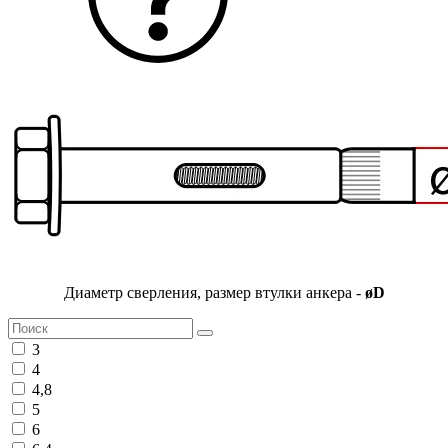
Диаметр сверления, размер втулки анкера -
øD
3
4
4,8
5
6