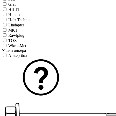
Graf
HILTI
Himtex
Holz Technic
Lindapter
MKT
Rawlplug
TOX
Wkret-Met
Тип анкера
Анкер-болт