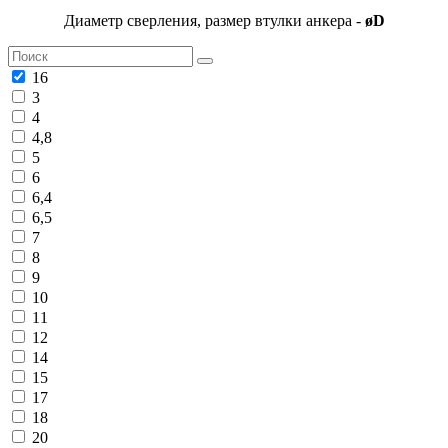
Диаметр сверления, размер втулки анкера -
øD
16
3
4
4,8
5
6
6,4
6,5
7
8
9
10
11
12
14
15
17
18
20