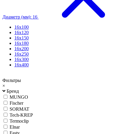
Диаметр (мм): 16
16х100
16х120
16х150
16х180
16х200
16х250
16х300
16х400
Фильтры
×
Бренд
MUNGO
Fischer
SORMAT
Tech-KREP
Termoclip
Elnar
Fasty