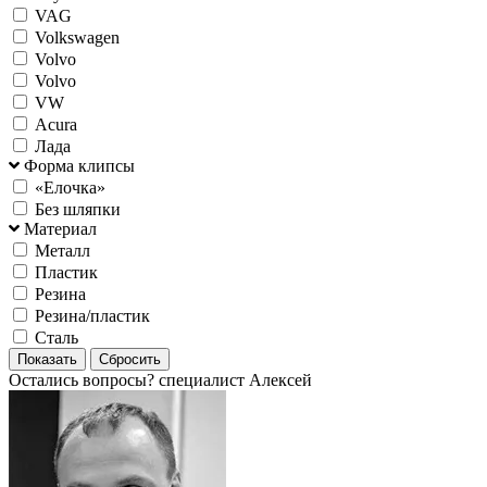
VAG
Volkswagen
Volvo
Volvо
VW
Аcura
Лада
Форма клипсы
«Елочка»
Без шляпки
Материал
Металл
Пластик
Резина
Резина/пластик
Сталь
Остались вопросы?
специалист Алексей