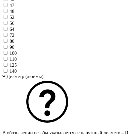
47
48
52
56
64
72
80
90
100
110
125
140
Диаметр (дюймы)
В обозначении резьбы указывается ее наружный диаметр –
D