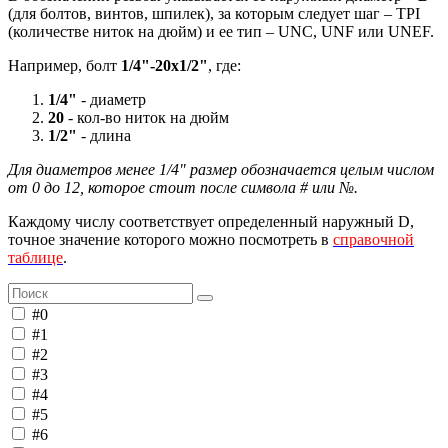
(для болтов, винтов, шпилек), за которым следует шаг – TPI
(количестве ниток на дюйм) и ее тип – UNC, UNF или UNEF.
Например, болт
1/4"-20х1/2"
, где:
1/4"
- диаметр
20
- кол-во ниток на дюйм
1/2"
- длина
Для диаметров менее 1/4" размер обозначается целым числом
от 0 до 12, которое стоит после символа # или №.
Каждому числу соответствует определенный наружный D,
точное значение которого можно посмотреть в
справочной
таблице
.
#0
#1
#2
#3
#4
#5
#6