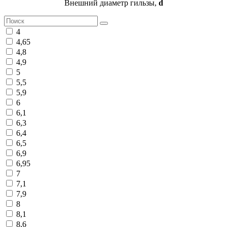
Внешний диаметр гильзы,
d
4
4,65
4,8
4,9
5
5,5
5,9
6
6,1
6,3
6,4
6,5
6,9
6,95
7
7,1
7,9
8
8,1
8,6