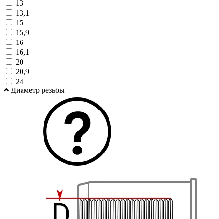
13
13,1
15
15,9
16
16,1
20
20,9
24
Диаметр резьбы