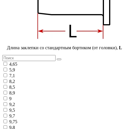
Длина заклепки со стандартным бортиком (от головки),
L
4,65
5,9
7,1
8,2
8,5
8,9
9
9,2
9,5
9,7
9,75
9,8