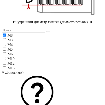
Внутренний диаметр гильзы (диаметр резьбы),
D
М8
М3
М4
М5
М6
М10
М12
М16
Длина (мм)