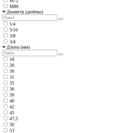
М72
М80
Диаметр (дюймы)
1/4
5/16
3/8
3/4
Длина (мм)
18
20
30
31
35
36
39
40
42
45
47,5
50
53